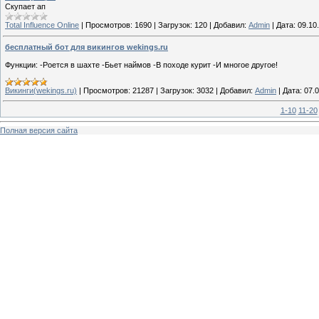
Скупает ап
Total Influence Online
|
Просмотров:
1690
|
Загрузок:
120
|
Добавил:
Admin
|
Дата:
09.10
бесплатный бот для викингов wekings.ru
Функции: -Роется в шахте -Бьет наймов -В походе курит -И многое другое!
Викинги(wekings.ru)
|
Просмотров:
21287
|
Загрузок:
3032
|
Добавил:
Admin
|
Дата:
07.
1-10
11-20
Полная версия сайта