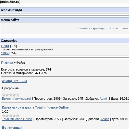
[
chits.3dn.ru
]
Форма входа
Меню сайта
Главная страница
Каталог файл
Categories
Софт
[120]
Только взломанный и проверенный
Читы
[254]
Главная
»
Файлы
Всего материалов в каталоге
:
374
Показано материалов
:
371-374
wiking_lite_1.0.4
Программа
Викинги(wekings.ru)
|
Просмотров:
2909
|
Загрузок:
345
|
Добавил:
Admin
|
Дата:
14.01.
Карта лунок в шахте Total Influence Online
1-20
Total Influence Online
|
Просмотров:
3777
|
Загрузок:
284
|
Добавил:
Admin
|
Дата:
09.10
Бот-скупщик