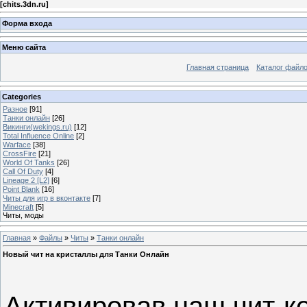
[
chits.3dn.ru
]
Форма входа
Меню сайта
Главная страница
Каталог файл
Categories
Разное
[91]
Танки онлайн
[26]
Викинги(wekings.ru)
[12]
Total Influence Online
[2]
Warface
[38]
CrossFire
[21]
World Of Tanks
[26]
Call Of Duty
[4]
Lineage 2 [L2]
[6]
Point Blank
[16]
Читы для игр в вконтакте
[7]
Minecraft
[5]
Читы, моды
Главная
»
Файлы
»
Читы
»
Танки онлайн
Новый чит на кристаллы для Танки Онлайн
Активировав наш чит-ко