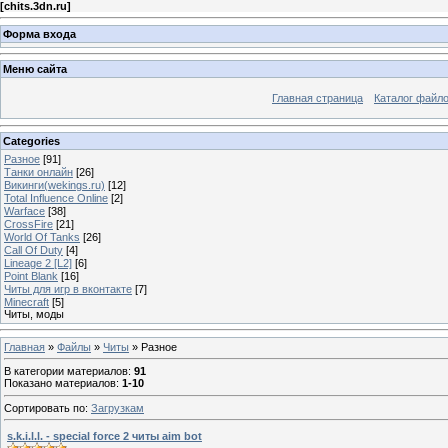
[
chits.3dn.ru
]
Форма входа
Меню сайта
Главная страница
Каталог файл
Categories
Разное
[91]
Танки онлайн
[26]
Викинги(wekings.ru)
[12]
Total Influence Online
[2]
Warface
[38]
CrossFire
[21]
World Of Tanks
[26]
Call Of Duty
[4]
Lineage 2 [L2]
[6]
Point Blank
[16]
Читы для игр в вконтакте
[7]
Minecraft
[5]
Читы, моды
Главная
»
Файлы
»
Читы
» Разное
В категории материалов
:
91
Показано материалов
:
1-10
Сортировать по
:
Загрузкам
s.k.i.l.l. - special force 2 читы aim bot