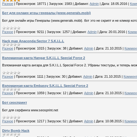
Разное
|
Просмотров:
18771
|
Загрузок:
1583
|
Добавил:
Admin
|
Дата:
18.05.2016
|
Комм
Бот для онлаин игры генералы (www.generals.mobi)
Бот для онлайн игры Генералы (www.generals.mobi). бот это не скрипт и не кликер 
Разное
|
Просмотров:
9211
|
Загрузок:
1257
|
Добавил:
Admin
|
Дата:
20.01.2016
|
Комме
Hack map Anaconda:Sector 7 S.K.I.L.L
Разное
|
Просмотров:
1015
|
Загрузок:
38
|
Добавил:
Admin
|
Дата:
21.10.2015
|
Коммент
Взломанная карта Hangar S.K.I.L.L Special Force 2
Взломанная карта ангара для S.K.I.L.L Special Force 2. Убраны текстуры, и теперь м
Разное
|
Просмотров:
1111
|
Загрузок:
30
|
Добавил:
Admin
|
Дата:
21.10.2015
|
Коммент
Взломанная карта Embassy S.K.I.L.L Special Force 2
Разное
|
Просмотров:
1059
|
Загрузок:
12
|
Добавил:
Admin
|
Дата:
21.10.2015
|
Коммент
Бот сеоспринт
Бот для серфинга www.seosprint.net
Разное
|
Просмотров:
1217
|
Загрузок:
52
|
Добавил:
Admin
|
Дата:
10.08.2015
|
Коммент
Dirty Bomb Hack