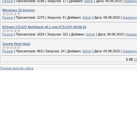
Разное
|
Просмотров:
5196
|
Загрузок:
17
|
Добавил:
Admin
|
Дата:
09.08.2015
|
Коммент
Windows 10 Injector
Разное
|
Просмотров:
1275
|
Загрузок:
8
|
Добавил:
Admin
|
Дата:
09.08.2015
|
Коммента
EZfrags CS:GO Multihack v6.1 для [CS:GO] 09.08.15
Разное
|
Просмотров:
1624
|
Загрузок:
321
|
Добавил:
Admin
|
Дата:
09.08.2015
|
Коммен
Jungle Heat Hack
Разное
|
Просмотров:
963
|
Загрузок:
24
|
Добавил:
Admin
|
Дата:
03.08.2015
|
Коммента
1-10
11
Полная версия сайта