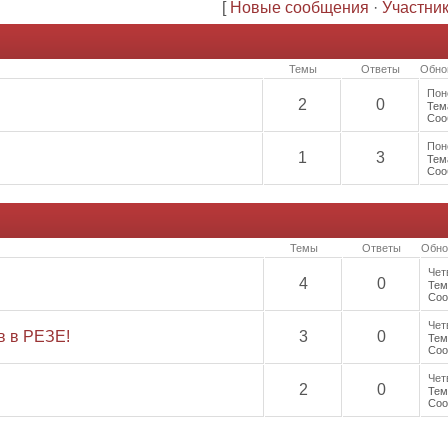
[
Новые сообщения
·
Участни
Темы
Ответы
Обно
Пон
2
0
Тем
Соо
Пон
1
3
Тем
Соо
Темы
Ответы
Обно
Чет
4
0
Тем
Соо
Чет
в в РЕЗЕ!
3
0
Тем
Соо
Чет
2
0
Тем
Соо