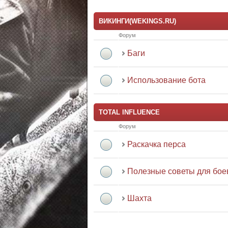
ВИКИНГИ(WEKINGS.RU)
Форум
Баги
Использование бота
TOTAL INFLUENCE
Форум
Раскачка перса
Полезные советы для бое
Шахта