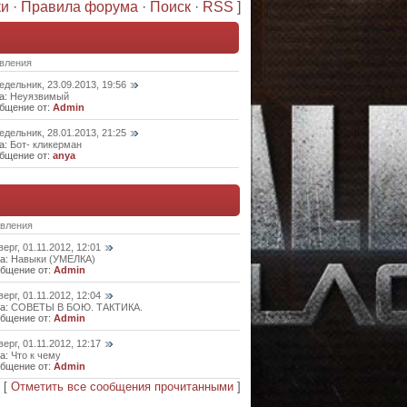
ки
·
Правила форума
·
Поиск
·
RSS
]
вления
едельник, 23.09.2013, 19:56
а:
Неуязвимый
бщение от:
Admin
едельник, 28.01.2013, 21:25
а:
Бот- кликерман
бщение от:
anya
вления
верг, 01.11.2012, 12:01
а:
Навыки (УМЕЛКА)
бщение от:
Admin
верг, 01.11.2012, 12:04
а:
СОВЕТЫ В БОЮ. ТАКТИКА.
бщение от:
Admin
верг, 01.11.2012, 12:17
а:
Что к чему
бщение от:
Admin
[
Отметить все сообщения прочитанными
]