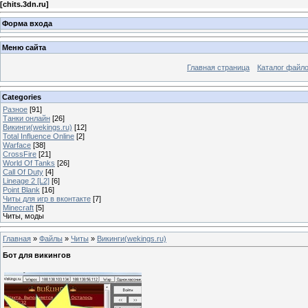
[
chits.3dn.ru
]
Форма входа
Меню сайта
Главная страница
Каталог файл
Categories
Разное
[91]
Танки онлайн
[26]
Викинги(wekings.ru)
[12]
Total Influence Online
[2]
Warface
[38]
CrossFire
[21]
World Of Tanks
[26]
Call Of Duty
[4]
Lineage 2 [L2]
[6]
Point Blank
[16]
Читы для игр в вконтакте
[7]
Minecraft
[5]
Читы, моды
Главная
»
Файлы
»
Читы
»
Викинги(wekings.ru)
Бот для викингов