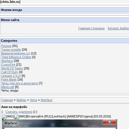
[
chits.3dn.ru
]
Форма входа
Меню сайта
Главная страница
Каталог файл
Categories
Разное
[91]
Танки онлайн
[26]
Викинги(wekings.ru)
[12]
Total Influence Online
[2]
Warface
[38]
CrossFire
[21]
World Of Tanks
[26]
Call Of Duty
[4]
Lineage 2 [L2]
[6]
Point Blank
[16]
Читы для игр в вконтакте
[7]
Minecraft
[5]
Читы, моды
Главная
»
Файлы
»
Читы
»
Warface
Аим на варфейс
[ ·
Скачать удаленно
() ]
Встречайте [RU] [LeoHack] [AIM|ESP|Отдача] [03.03.2016]