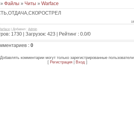
»
Файлы
»
Читы
»
Warface
ТЬ,ОТДАЧА,СКОРОСТРЕЛ
18
arface
|
Добавил
:
Admin
тров
:
1730
|
Загрузок
:
423
|
Рейтинг
:
0.0
/
0
омментариев
:
0
Добавлять комментарии могут только зарегистрированные пользователи
[
Регистрация
|
Вход
]