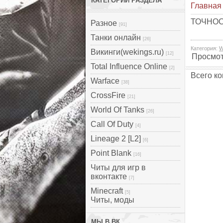
КАТЕГОРИИ РАЗДЕЛА
Главная
ТОЧНОС
Разное
[91]
Танки онлайн
[26]
Категория
:
W
Викинги(wekings.ru)
[12]
Просмо
Total Influence Online
[2]
Всего к
Warface
[38]
CrossFire
[21]
World Of Tanks
[26]
Call Of Duty
[4]
Lineage 2 [L2]
[6]
Point Blank
[16]
Читы для игр в
вконтакте
[7]
Minecraft
[5]
Читы, моды
МЫ В ВК