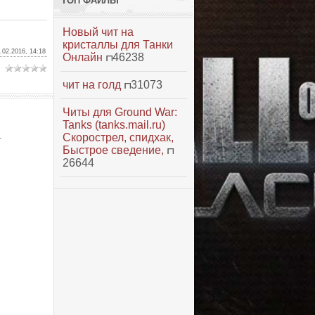
ТОП ФАЙЛЫ
Новый чит на
кристаллы для Танки
.02.2016, 14:18
Онлайн
46238
чит на голд
31073
Читы для Ground War:
Tanks (tanks.mail.ru)
.
Скорострел, спидхак,
Быстрое сведение,
26644