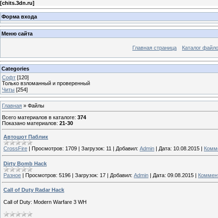
[
chits.3dn.ru
]
Форма входа
Меню сайта
Главная страница
Каталог файл
Categories
Софт
[120]
Только взломанный и проверенный
Читы
[254]
Главная
»
Файлы
Всего материалов в каталоге
:
374
Показано материалов
:
21-30
Автошот Паблик
CrossFire
|
Просмотров:
1709
|
Загрузок:
11
|
Добавил:
Admin
|
Дата:
10.08.2015
|
Комме
Dirty Bomb Hack
Разное
|
Просмотров:
5196
|
Загрузок:
17
|
Добавил:
Admin
|
Дата:
09.08.2015
|
Коммент
Call of Duty Radar Hack
Call of Duty: Modern Warfare 3 WH